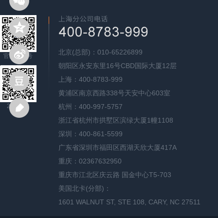
北京(总部)：010-65226899
官方公众号
朝阳区永安东里16号CBD国际大厦12层
上海：400-8783-999
黄浦区南京西路338号天安中心603室
24H微信
杭州：400-997-5757
浙江省杭州市拱墅区滨绿大厦1幢1108
深圳：400-861-5599
广东省深圳市福田区西湖天欣大厦417A
重庆：02367632950
重庆市江北区庆云路 国金中心T5-703
美国北卡(分部)：
1601 WALNUT ST, STE 108, CARY, NC 27511