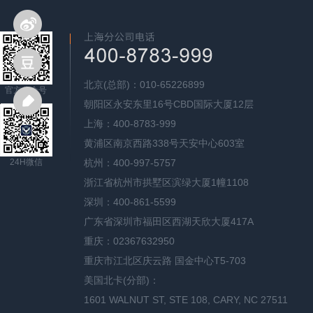
北京(总部)：010-65226899
官方公众号
朝阳区永安东里16号CBD国际大厦12层
上海：400-8783-999
黄浦区南京西路338号天安中心603室
24H微信
杭州：400-997-5757
浙江省杭州市拱墅区滨绿大厦1幢1108
深圳：400-861-5599
广东省深圳市福田区西湖天欣大厦417A
重庆：02367632950
重庆市江北区庆云路 国金中心T5-703
美国北卡(分部)：
1601 WALNUT ST, STE 108, CARY, NC 27511