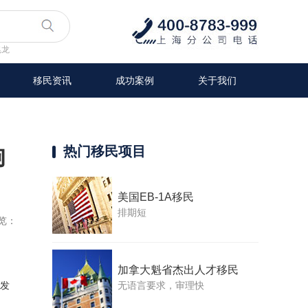
兆龙
移民资讯
成功案例
关于我们
响
热门移民项目
美国EB-1A移民
排期短
览：
加拿大魁省杰出人才移民
无语言要求，审理快
育发