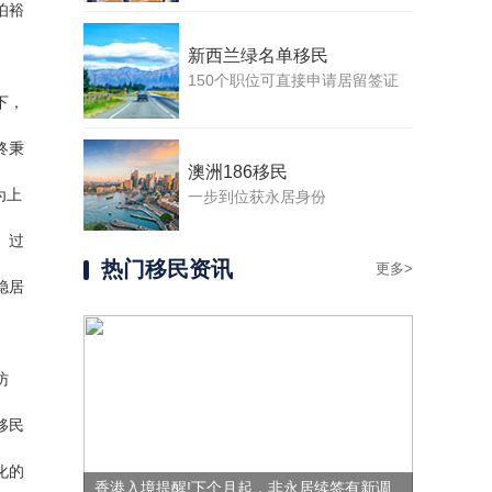
伯裕
新西兰绿名单移民
150个职位可直接申请居留签证
下，
终秉
澳洲186移民
为上
一步到位获永居身份
、过
热门移民资讯
更多>
稳居
访
移民
化的
香港入境提醒!下个月起，非永居续签有新调