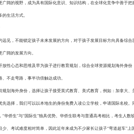
更广阔的视野，成为具有国际化意识、知识结构，在全球化竞争中善于把
多的生活方式。
?
远见，不能锁定孩子未来发展的方向，对于孩子发展目标方向具备综合
更广阔的发展方向。
放性心态和思维及早为孩子进行教育规划，综合全球资源规划海外身份
路、不走弯路，事半功倍触达成功。
规划海外身份，选择让孩子接受英式教育、美式教育，例如：加拿大、
优先选择，我们可以以本地生的身份免费入读公立学校，申请国际名校。
“华侨生”与“国际生”独具优势。华侨生联考与普通高考相比，考生人数
目少、考试难度相对简单，因此近年来成为不少家长让孩子“弯道超车”上