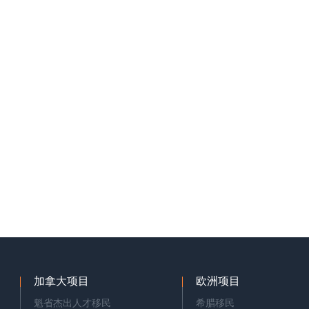
加拿大项目
欧洲项目
魁省杰出人才移民
希腊移民