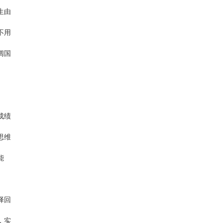
生由
不用
阔国
成绩
思维
能
择回
，实